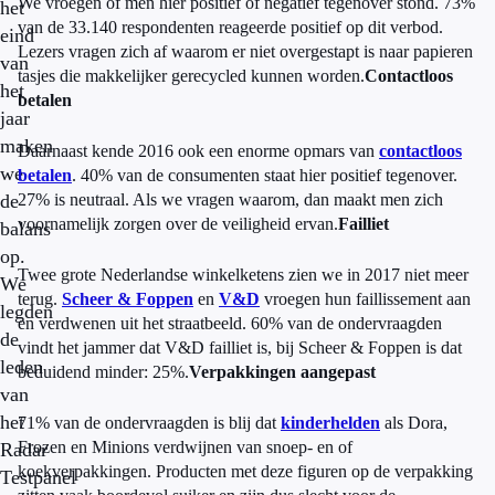
We vroegen of men hier positief of negatief tegenover stond. 73%
het
van de 33.140 respondenten reageerde positief op dit verbod.
eind
Lezers vragen zich af waarom er niet overgestapt is naar papieren
van
tasjes die makkelijker gerecycled kunnen worden.
Contactloos
het
betalen
jaar
maken
Daarnaast kende 2016 ook een enorme opmars van
contactloos
we
betalen
. 40% van de consumenten staat hier positief tegenover.
de
27% is neutraal. Als we vragen waarom, dan maakt men zich
voornamelijk zorgen over de veiligheid ervan.
Failliet
balans
op.
Twee grote Nederlandse winkelketens zien we in 2017 niet meer
We
terug.
Scheer & Foppen
en
V&D
vroegen hun faillissement aan
legden
en verdwenen uit het straatbeeld. 60% van de ondervraagden
de
vindt het jammer dat V&D failliet is, bij Scheer & Foppen is dat
leden
beduidend minder: 25%.
Verpakkingen aangepast
van
het
71% van de ondervraagden is blij dat
kinderhelden
als Dora,
Frozen en Minions verdwijnen van snoep- en of
Radar
koekverpakkingen. Producten met deze figuren op de verpakking
Testpanel