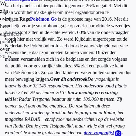
We
van het panel staat hier positief tegenover, 26% negatief. Met dit
zijn
plan wordt het makkelijker om meer orgaandonoren te
over
krijgen.
Rage
Pokémon Go
is de grootste rage van 2016. Met dit
het
spelletje voor je smartphone ga je op zoek naar virtuele wezentjes
die verstopt zitten in de echte wereld. 60% van de ondervraagden
algemeen
wordt hier niet vrolijk van. Zo werd Kijkduin uitgeroepen tot de
positief
Nederlandse Pokémonhoofdstad door de aanwezigheid van vele
over
wezens die je daar zou moeten kunnen vinden. Duizenden
2016.
mensen verzamelden zich in de badplaats en dat zorgde volgens
de politie voor gevaarlijke situaties. 5% ziet een positieve kant
van Pokémon Go. Zo zouden kinderen vaker buitenkomen en dus
meer beweging krijgen.
Over dit onderzoek
De vragenlijst is
ingevuld door 33.140 respondenten. Het onderzoek vond plaats
tussen 27 en 29 december 2016.
Jouw mening en ervaring
telt
Het Radar Testpanel bestaat uit ruim 100.000 mensen. Zij
nemen deel aan online enquêtes. De resultaten uit deze
onderzoeken worden gebruikt in het tv-programma Radar, het
magazine RADAR+ en/of voor nieuwsberichten op de website
van Radar.
Ben je geen Testpanellid, maar wil je dat wel graag
worden? Je kunt je gratis aanmelden via
deze vragenlijst
.