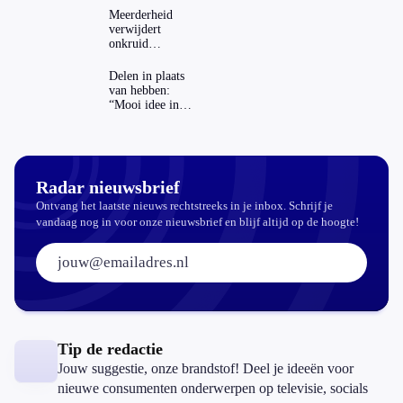
Meerderheid
verwijdert
onkruid
milieuvriendelijk:
‘Kwestie van
Delen in plaats
bijhouden’
van hebben:
“Mooi idee in
theorie”
Radar nieuwsbrief
Ontvang het laatste nieuws rechtstreeks in je inbox. Schrijf je
vandaag nog in voor onze nieuwsbrief en blijf altijd op de hoogte!
E-mailadres:
Tip de redactie
Jouw suggestie, onze brandstof! Deel je ideeën voor
nieuwe consumenten onderwerpen op televisie, socials