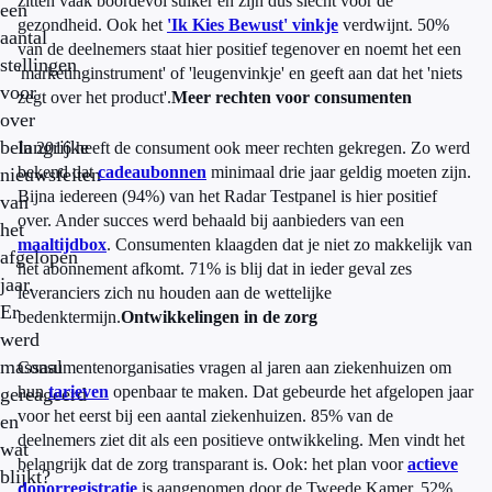
zitten vaak boordevol suiker en zijn dus slecht voor de
een
gezondheid. Ook het
'Ik Kies Bewust' vinkje
verdwijnt. 50%
aantal
van de deelnemers staat hier positief tegenover en noemt het een
stellingen
'marketinginstrument' of 'leugenvinkje' en geeft aan dat het 'niets
voor
zegt over het product'.
Meer rechten voor consumenten
over
belangrijke
In 2016 heeft de consument ook meer rechten gekregen. Zo werd
bekend dat
cadeaubonnen
minimaal drie jaar geldig moeten zijn.
nieuwsfeiten
Bijna iedereen (94%) van het Radar Testpanel is hier positief
van
over. Ander succes werd behaald bij aanbieders van een
het
maaltijdbox
. Consumenten klaagden dat je niet zo makkelijk van
afgelopen
het abonnement afkomt. 71% is blij dat in ieder geval zes
jaar.
leveranciers zich nu houden aan de wettelijke
Er
bedenktermijn.
Ontwikkelingen in de zorg
werd
massaal
Consumentenorganisaties vragen al jaren aan ziekenhuizen om
hun
tarieven
openbaar te maken. Dat gebeurde het afgelopen jaar
gereageerd
voor het eerst bij een aantal ziekenhuizen. 85% van de
en
deelnemers ziet dit als een positieve ontwikkeling. Men vindt het
wat
belangrijk dat de zorg transparant is. Ook: het plan voor
actieve
blijkt?
donorregistratie
is aangenomen door de Tweede Kamer. 52%