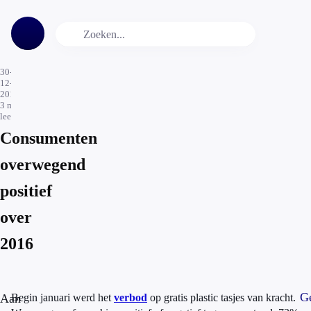
30-
12-
2016
3
min.
leestijd
Consumenten
overwegend
positief
over
2016
Ge
Aan
Begin januari werd het
verbod
op gratis plastic tasjes van kracht.