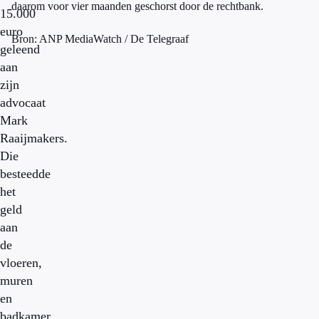
daarom voor vier maanden geschorst door de rechtbank.
15.000
euro
Bron: ANP MediaWatch / De Telegraaf
geleend
aan
zijn
advocaat
Mark
Raaijmakers.
Die
besteedde
het
geld
aan
de
vloeren,
muren
en
badkamer