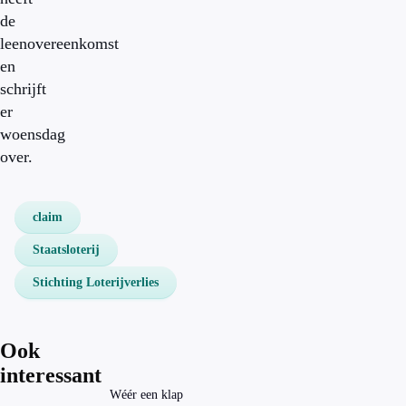
de
leenovereenkomst
en
schrijft
er
woensdag
over.
claim
Staatsloterij
Stichting Loterijverlies
Ook
interessant
Wéér een klap