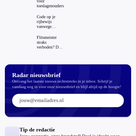
voor
toeslagenouders
Code op je
rijbewijs
vanwege
AD(H)D of
autisme? Zo
Flitsmeister
verwijder je
straks
hem
verboden? Dit
zijn de regels
in Nederland
en het
buitenland
Radar nieuwsbrief
Ontvang het laatste nieuws rechtstreeks in je inbox. Schrijf je
vandaag nog in voor onze nieuwsbrief en blijf altijd op de hoogte!
E-mailadres:
Tip de redactie