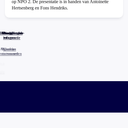
op NPO 2. De presentatie is in handen van Antoinette
Hertsenberg en Fons Hendriks.
Home
Actueel
Uitzendingen
Reacties
Programma-
Veelgestelde
informatie
vragen
Algemene
Privacy
Cookies
voorwaarden
statements