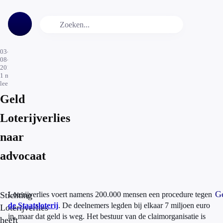
03-
08-
2016
1
min.
leestijd
Geld
Loterijverlies
naar
advocaat
Ge
Stichting
Loterijverlies voert namens 200.000 mensen een procedure tegen
de Staatsloterij
. De deelnemers legden bij elkaar 7 miljoen euro
Loterijverlies
in, maar dat geld is weg. Het bestuur van de claimorganisatie is
heeft